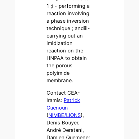
1 ;ii- performing a
reaction involving
a phase inversion
technique ; andiii-
carrying out an
imidization
reaction on the
HNPAA to obtain
the porous
polyimide
membrane.
Contact CEA-
Iramis:
Patrick
Guenoun
(
NIMBE/LIONS
),
Denis Bouyer,
André Deratani,
Damien Quemener,