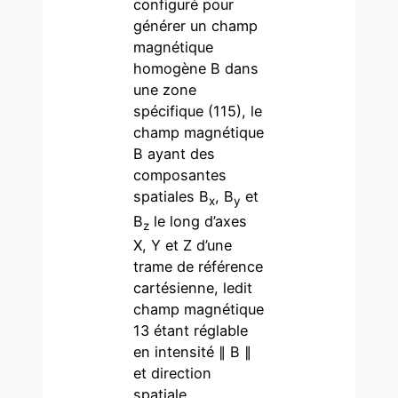
configuré pour
générer un champ
magnétique
homogène B dans
une zone
spécifique (115), le
champ magnétique
B ayant des
composantes
spatiales B
, B
et
x
y
B
le long d’axes
z
X, Y et Z d’une
trame de référence
cartésienne, ledit
champ magnétique
13 étant réglable
en intensité ∥ B ∥
et direction
spatiale