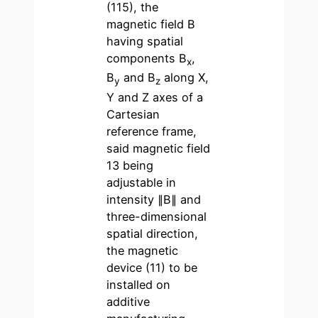
(115), the
magnetic field B
having spatial
components B
,
x
B
and B
along X,
y
z
Y and Z axes of a
Cartesian
reference frame,
said magnetic field
13 being
adjustable in
intensity ∥B∥ and
three-dimensional
spatial direction,
the magnetic
device (11) to be
installed on
additive