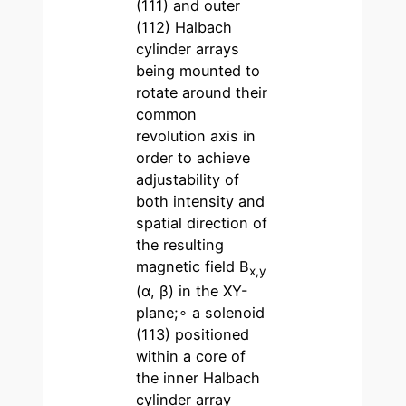
(111) and outer
(112) Halbach
cylinder arrays
being mounted to
rotate around their
common
revolution axis in
order to achieve
adjustability of
both intensity and
spatial direction of
the resulting
magnetic field B
x,y
(α, β) in the XY-
plane;∘ a solenoid
(113) positioned
within a core of
the inner Halbach
cylinder array