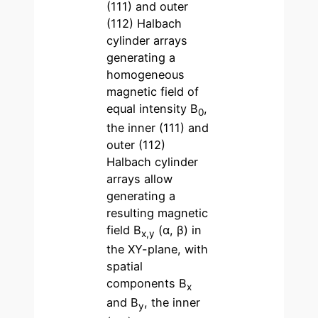
(111) and outer
(112) Halbach
cylinder arrays
generating a
homogeneous
magnetic field of
equal intensity B
,
0
the inner (111) and
outer (112)
Halbach cylinder
arrays allow
generating a
resulting magnetic
field B
(α, β) in
x,y
the XY-plane, with
spatial
components B
x
and B
, the inner
y