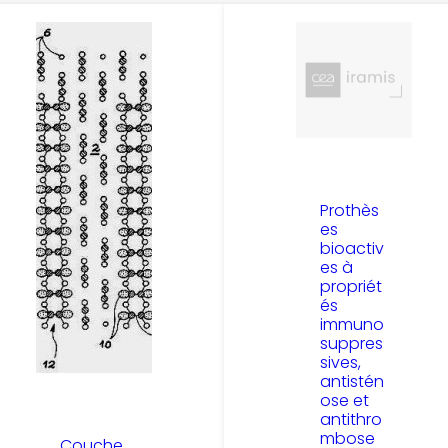
Prothès
es
bioactiv
es à
propriét
és
immuno
suppres
sives,
antistén
ose et
antithro
mbose
Couche