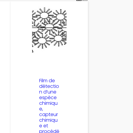
Film de
détectio
n d’une
espèce
chimiqu
e,
capteur
chimiqu
e et
procédé