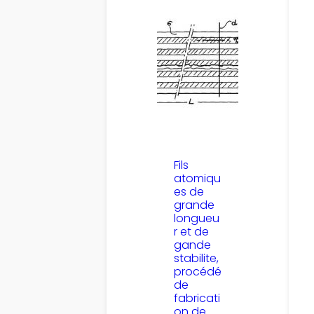
Fils
atomiqu
es de
grande
longueu
r et de
gande
stabilite,
procédé
de
fabricati
on de