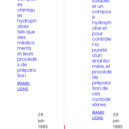
solubilis
és
er un
chimiqu
compos
es
é
hydroph
hydroph
obes
obe et
tels que
pour
des
contrôle
médica
r la
ments
pureté
et leurs
d’un
procédé
énantio
s de
mère, et
prépara
procédé
tion
de
prépara
IRAMIS
, 
tion de
LIONS
ces
cyclode
xtrines
IRAMIS
, 
29
29
LIONS
juin
juin
1995
1995