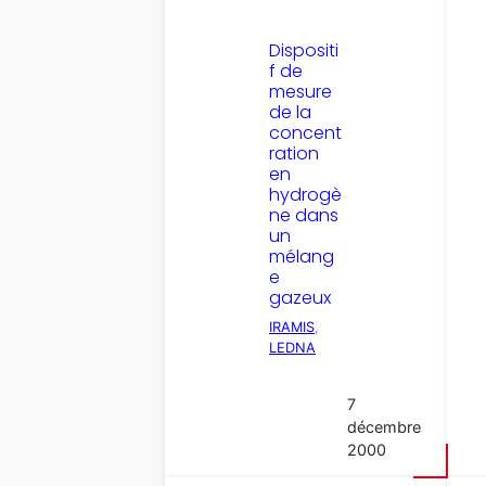
Dispositi
f de
mesure
de la
concent
ration
en
hydrogè
ne dans
un
mélang
e
gazeux
IRAMIS
, 
LEDNA
7
décembre
2000