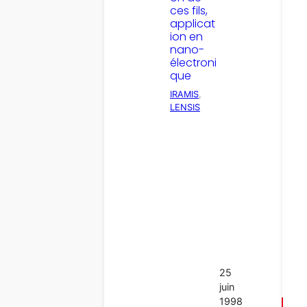
ces fils,
applicat
ion en
nano-
électroni
que
IRAMIS
, 
LENSIS
25
juin
1998