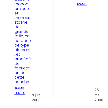
monoat
IRAMIS
omique
et
monocri
stalline
de
grande
taille, en
carbone
de type
diamant
, et
procédé
de
fabricati
on de
cette
couche
IRAMIS
, 
25
LENSIS
8 juin
mai
2000
2000