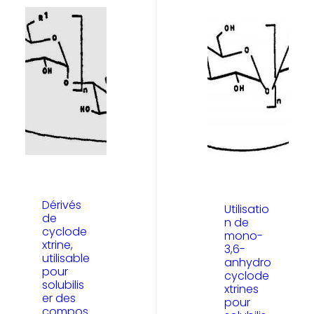
Dérivés
Utilisatio
de
n de
cyclode
mono-
xtrine,
3,6-
utilisable
anhydro
pour
cyclode
solubilis
xtrines
er des
pour
compos