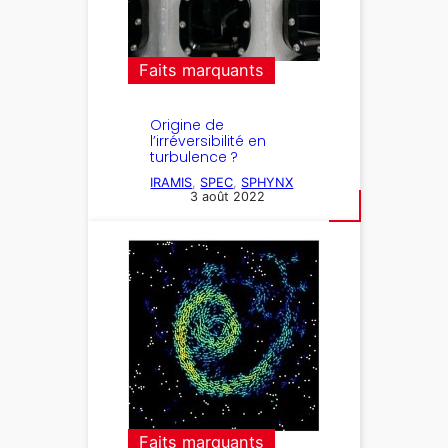
Faits marquants
Origine de
l’irréversibilité en
turbulence ?
IRAMIS
, 
SPEC
, 
SPHYNX
3 août 2022
Faits marquants