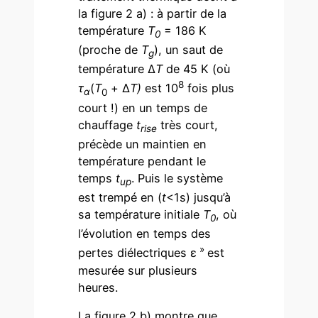
la figure 2 a) : à partir de la
température
T
= 186 K
0
(proche de
T
), un saut de
g
température Δ
T
de 45 K (où
8
τ
(
T
+ Δ
T)
est 10
fois plus
α
0
court !) en un temps de
chauffage
t
très court,
rise
précède un maintien en
température pendant le
temps
t
. Puis le système
up
est trempé en (
t
<1s) jusqu’à
sa température initiale
T
, où
0
l’évolution en temps des
»
pertes diélectriques ε
est
mesurée sur plusieurs
heures.
La figure 2 b) montre que