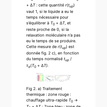
+ Δ
T
: cette quantité
r
(
t
)
up
vaut 1, si le liquide a eu le
temps nécessaire pour
s’équilibrer à
T
+ Δ
T
, et
0
reste proche de 0, si la
relaxation moléculaire n’a pas
eu le temps de se produire.
Cette mesure de
r
(
t
) est
up
donnée fig. 2 c), en fonction
du temps normalisé
t
/
up
τ
(
T
+ Δ
T).
α
0
Fig 2. a) Traitement
thermique : zone rouge :
chauffage ultra-rapide
T
→
0
T
+ Δ
T
; Zone bleu : zone de