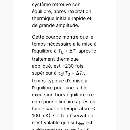
système retrouve son
équilibre, après l’excitation
thermique initiale rapide et
de grande amplitude.
Cette courbe montre que le
temps nécessaire à la mise à
l’équilibre à
T
+ Δ
T
, après le
0
traitement thermique
appliqué, est ~230 fois
supérieur à
τ
(
T
+ Δ
T)
,
α
0
temps typique d’e mise à
l’équilibre pour une faible
excursion hors équilibre (i.e.
en réponse linéaire après un
faible saut de température <
100 mK). Cette observation
n’est valable que si
t
est
rise