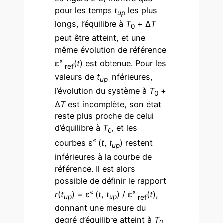
pour les temps
t
les plus
up
longs, l’équilibre à
T
+ Δ
T
0
peut être atteint, et une
même évolution de référence
«
ε
(
t
) est obtenue. Pour les
ref
valeurs de
t
inférieures,
up
l’évolution du système à
T
+
0
Δ
T
est incomplète, son état
reste plus proche de celui
d’équilibre à
T
, et les
0
«
courbes ε
(
t
,
t
) restent
up
inférieures à la courbe de
référence. Il est alors
possible de définir le rapport
«
«
r
(
t
)
= ε
(
t
,
t
) / ε
(
t
),
up
up
ref
donnant une mesure du
degré d’équilibre atteint à
T
0