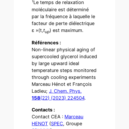
1
Le temps de relaxation
moléculaire est déterminé
par la fréquence à laquelle le
facteur de perte diélectrique
ε »(t,
t
) est maximum.
up
Références :
Non-linear physical aging of
supercooled glycerol induced
by large upward ideal
temperature steps monitored
through cooling experiments
Marceau Hénot et François
Ladieu;
J. Chem. Phys.
158
(22) (2023) 224504
.
Contacts :
Contact CEA :
Marceau
HENOT
(
SPEC
, Groupe