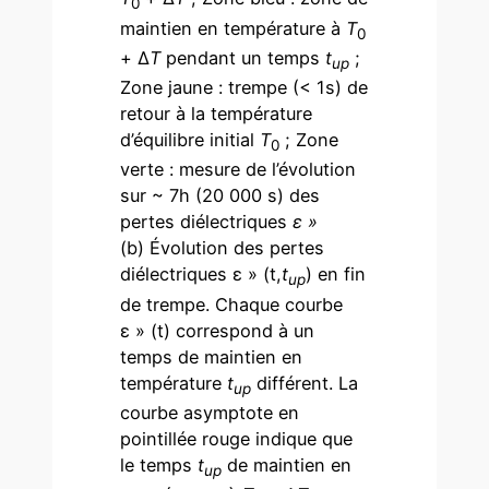
0
maintien en température à
T
0
+ Δ
T
pendant un temps
t
;
up
Zone jaune : trempe (< 1s) de
retour à la température
d’équilibre initial
T
; Zone
0
verte : mesure de l’évolution
sur ~ 7h (20 000 s) des
pertes diélectriques
ε »
(b) Évolution des pertes
diélectriques ε » (t,
t
) en fin
up
de trempe. Chaque courbe
ε » (t) correspond à un
temps de maintien en
température
t
différent. La
up
courbe asymptote en
pointillée rouge indique que
le temps
t
de maintien en
up