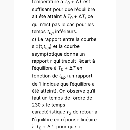
température à
T
+ Δ
T
est
0
suffisant pour que l’équilibre
ait été atteint à
T
+ Δ
T
, ce
0
qui n’est pas le cas pour les
temps
t
inférieurs.
up
c) Le rapport entre la courbe
ε »(t,
t
) et la courbe
up
asymptotique donne un
rapport r qui traduit l’écart à
l’équilibre à
T
+ Δ
T
en
0
fonction de
t
(un rapport
up
de 1 indique que l’équilibre a
été atteint). On observe qu’il
faut un temps de l’ordre de
230 x le temps
caractéristique
τ
de retour à
α
l’équilibre en réponse linéaire
à
T
+ Δ
T
, pour que le
0