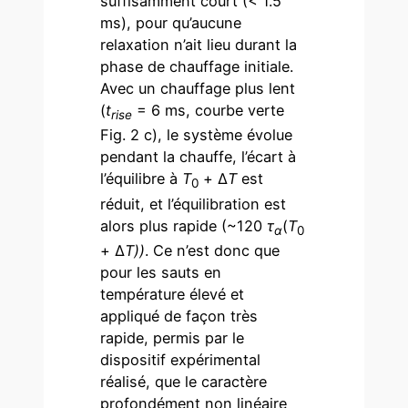
suffisamment court (< 1.5
ms), pour qu’aucune
relaxation n’ait lieu durant la
phase de chauffage initiale.
Avec un chauffage plus lent
(
t
= 6 ms, courbe verte
rise
Fig. 2 c), le système évolue
pendant la chauffe, l’écart à
l’équilibre à
T
+ Δ
T
est
0
réduit, et l’équilibration est
alors plus rapide (~120
τ
(
T
α
0
+ Δ
T))
. Ce n’est donc que
pour les sauts en
température élevé et
appliqué de façon très
rapide, permis par le
dispositif expérimental
réalisé, que le caractère
profondément non linéaire