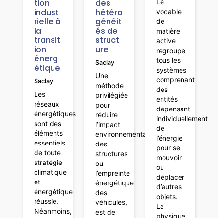
tion
des
Le
indust
hétéro
vocable
rielle à
généit
de
la
és de
matière
transit
struct
active
ion
ure
regroupe
énerg
tous les
Saclay
étique
systèmes
Une
comprenant
Saclay
méthode
des
Les
privilégiée
entités
réseaux
pour
dépensant
énergétiques
réduire
individuellement
sont des
l’impact
de
éléments
environnemental
l’énergie
essentiels
des
pour se
de toute
structures
mouvoir
stratégie
ou
ou
climatique
l’empreinte
déplacer
et
énergétique
d’autres
énergétique
des
objets.
réussie.
véhicules,
La
Néanmoins,
est de
physique