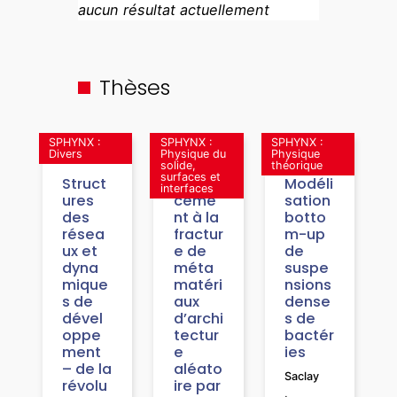
aucun résultat actuellement
Thèses
SPHYNX :
SPHYNX :
SPHYNX :
Divers
Physique du
Physique
solide,
théorique
surfaces et
Struct
Renfor
Modéli
interfaces
ures
ceme
sation
des
nt à la
botto
résea
fractur
m-up
ux et
e de
de
dyna
méta
suspe
mique
matéri
nsions
s de
aux
dense
dével
d’archi
s de
oppe
tectur
bactér
ment
e
ies
– de la
aléato
Saclay
révolu
ire par