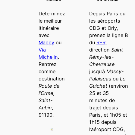
Déterminez
Depuis Paris ou
le meilleur
les aéroports
itinéraire
CDG et Orly,
avec
prenez la ligne B
Mappy
ou
du
RER
,
Via
direction
Saint-
Michelin
.
Rémy-les-
Rentrez
Chevreuse
comme
jusqu’à
Massy-
destination
Palaiseau
ou
Le
Route de
Guichet
(environ
l’Orme,
25 et 35
Saint-
minutes de
Aubin
,
trajet depuis
91190.
Paris, et 1h05 et
1h15 depuis
l’aéroport CDG,