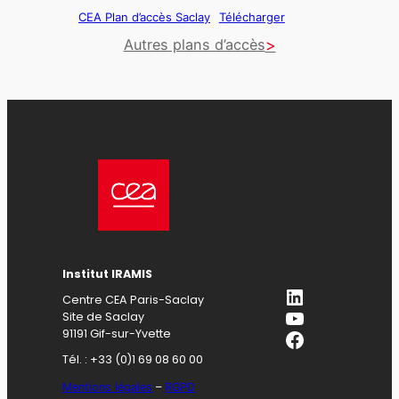
CEA Plan d’accès Saclay
Télécharger
Autres plans d’accès
Institut IRAMIS
LinkedIn
Centre CEA Paris-Saclay
YouTube
Site de Saclay
Facebook
91191 Gif-sur-Yvette
Tél. : +33 (0)1 69 08 60 00
Mentions légales
–
RGPD