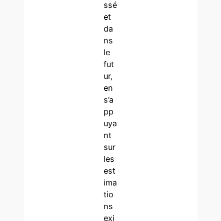
ssé
et
da
ns
le
fut
ur,
en
s’a
pp
uya
nt
sur
les
est
ima
tio
ns
exi