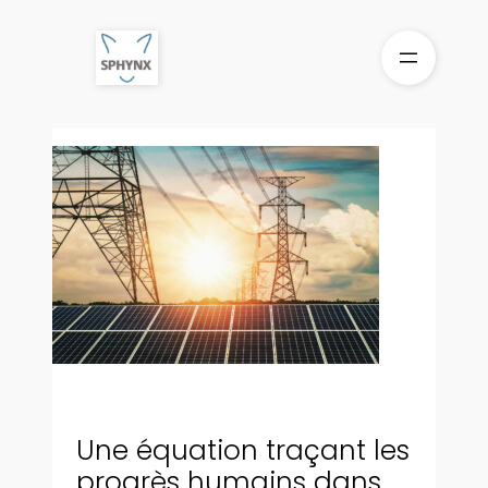
Aller
au
contenu
Une équation traçant les
progrès humains dans