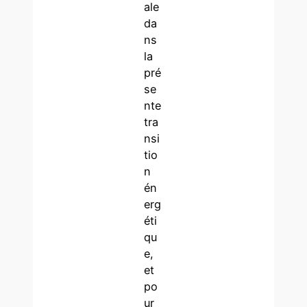
ale
da
ns
la
pré
se
nte
tra
nsi
tio
n
én
erg
éti
qu
e,
et
po
ur