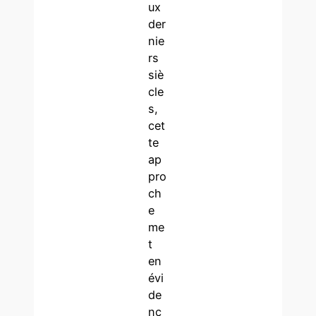
ux
der
nie
rs
siè
cle
s,
cet
te
ap
pro
ch
e
me
t
en
évi
de
nc