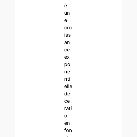
e
un
e
cro
iss
an
ce
ex
po
ne
nti
elle
de
ce
rati
o
en
fon