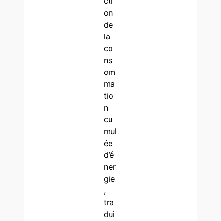
cti
on
de
la
co
ns
om
ma
tio
n
cu
mul
ée
d’é
ner
gie
,
tra
dui