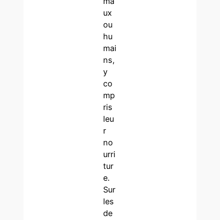
ma
ux
ou
hu
mai
ns,
y
co
mp
ris
leu
r
no
urri
tur
e.
Sur
les
de