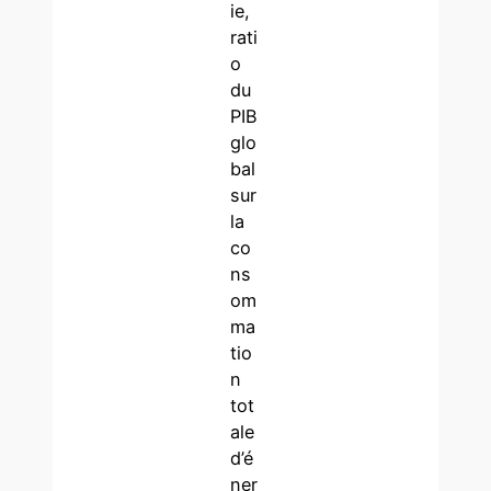
ie,
rati
o
du
PIB
glo
bal
sur
la
co
ns
om
ma
tio
n
tot
ale
d’é
ner