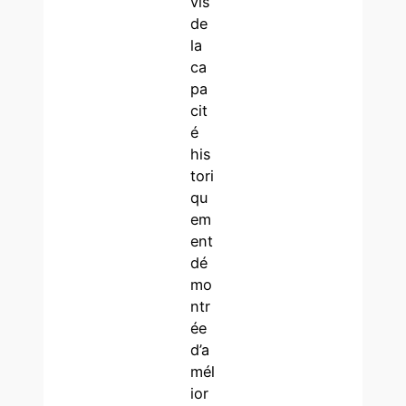
vis
de
la
ca
pa
cit
é
his
tori
qu
em
ent
dé
mo
ntr
ée
d’a
mél
ior