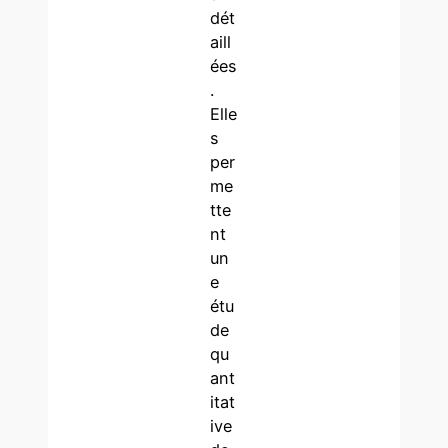
dét
aill
ées
.
Elle
s
per
me
tte
nt
un
e
étu
de
qu
ant
itat
ive