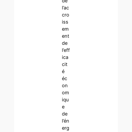
de
l’ac
cro
iss
em
ent
de
l’eff
ica
cit
é
éc
on
om
iqu
e
de
l’én
erg