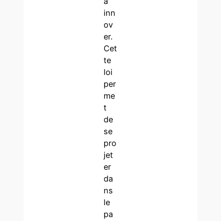
à
inn
ov
er.
Cet
te
loi
per
me
t
de
se
pro
jet
er
da
ns
le
pa