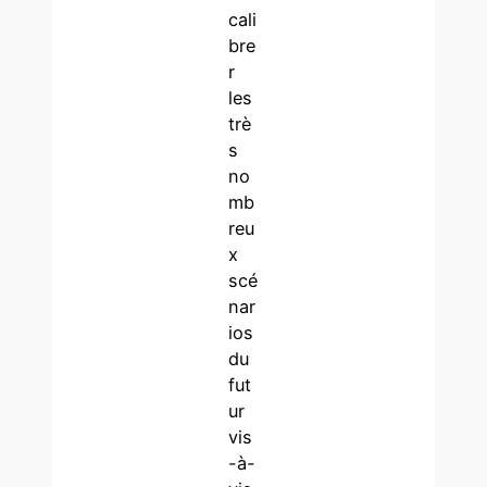
cali
bre
r
les
trè
s
no
mb
reu
x
scé
nar
ios
du
fut
ur
vis
-à-