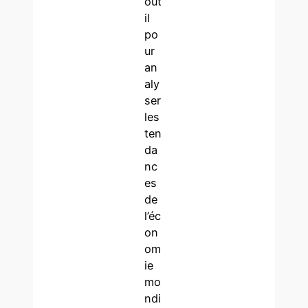
out
il
po
ur
an
aly
ser
les
ten
da
nc
es
de
l’éc
on
om
ie
mo
ndi