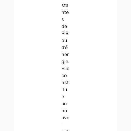
sta
nte
s
de
PIB
ou
d’é
ner
gie.
Elle
co
nst
itu
e
un
no
uve
l