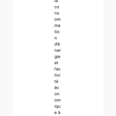
la
co
ns
om
ma
tio
n
d’é
ner
gie
et
l’ac
tivi
té
éc
on
om
iqu
e à