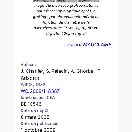
Image d’une surface gréffée obtenue
par microscopie optique après le
greffage par chronoampérométrie en
fonction du diamètre de la
microélectrode: 25µm (fig a), 50µm
(fig b)et 100µm (fig c)
Laurent MAUCLAIRE
Auteurs
J. Charlier, S. Palacin, A. Ghorbal, F
Grisotto
WIPO / OMPI
WO/2009/118387
Identification CEA
BD10546
Date de dépôt
8 mars 2008
Date de publication
1 octobre 2009