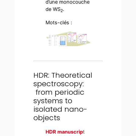
d’une monocouche
de WS
.
2
Mots-clés :
HDR: Theoretical
spectroscopy:
from periodic
systems to
isolated nano-
objects
HDR manuscrip
t