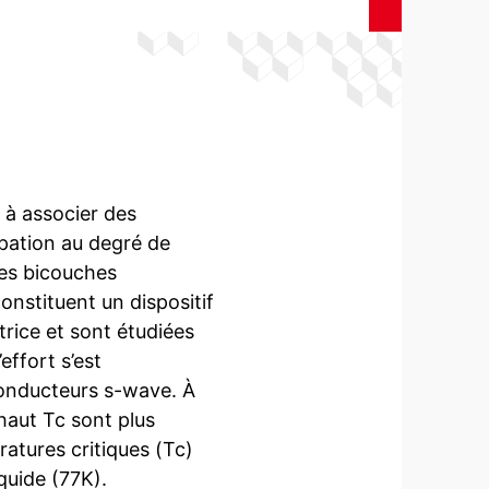
 à associer des
ipation au degré de
Les bicouches
nstituent un dispositif
rice et sont étudiées
effort s’est
onducteurs s-wave. À
haut Tc sont plus
atures critiques (Tc)
iquide (77K).