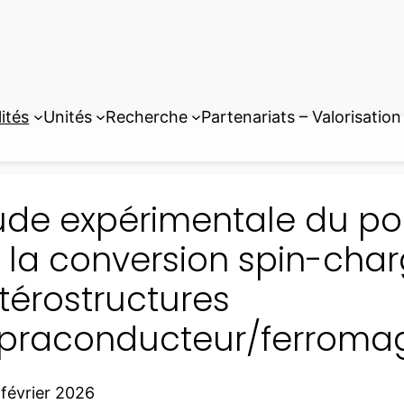
ités
Unités
Recherche
Partenariats – Valorisation
ude expérimentale du p
 la conversion spin-cha
térostructures
praconducteur/ferroma
 février 2026