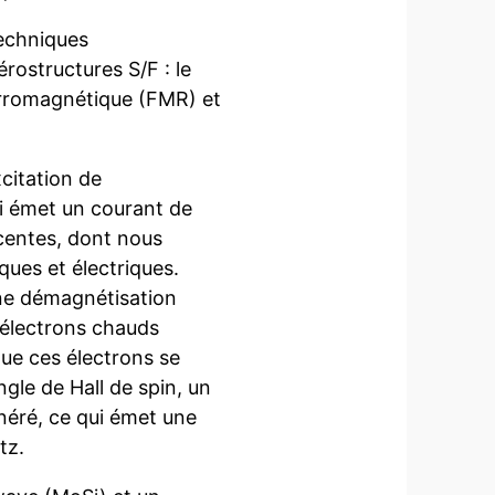
techniques
rostructures S/F : le
erromagnétique (FMR) et
citation de
ui émet un courant de
centes, dont nous
ques et électriques.
ne démagnétisation
d’électrons chauds
que ces électrons se
gle de Hall de spin, un
néré, ce qui émet une
tz.