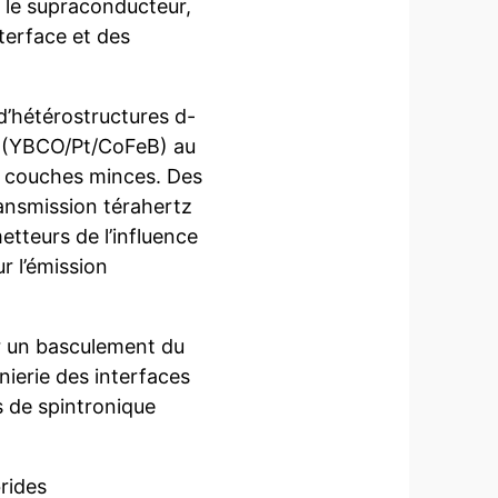
 le supraconducteur,
terface et des
d’hétérostructures d-
 (YBCO/Pt/CoFeB) au
n couches minces. Des
ransmission térahertz
etteurs de l’influence
r l’émission
r un basculement du
nierie des interfaces
s de spintronique
rides