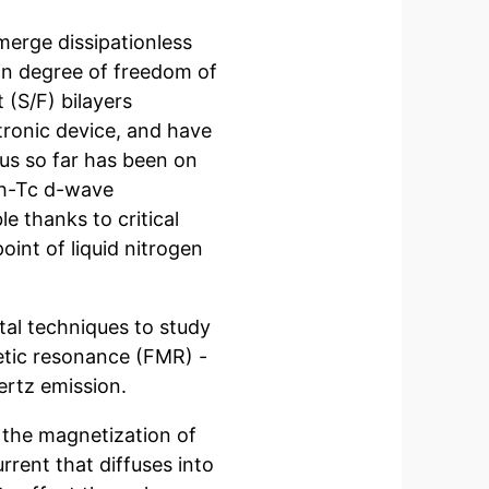
merge dissipationless
in degree of freedom of
(S/F) bilayers
tronic device, and have
us so far has been on
gh-Tc d-wave
e thanks to critical
oint of liquid nitrogen
tal techniques to study
etic resonance (FMR) -
ertz emission.
g the magnetization of
rrent that diffuses into