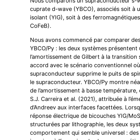
Nous comparons un supraconducteur s-w
cuprate d-wave (YBCO), associés soit à 
isolant (YIG), soit à des ferromagnétique
CoFeB).
Nous avons commencé par comparer des 
YBCO/Py : les deux systèmes présentent 
l’amortissement de Gilbert à la transition
accord avec le scénario conventionnel où
supraconducteur supprime le puits de spin
le supraconducteur. YBCO/Py montre né
de l’amortissement à basse température
S.J. Carreira et al. (2021), attribuée à l’é
d’Andreev aux interfaces facettées. Lors
réponse électrique de bicouches YIG/Mo
structurées par lithographie, les deux sy
comportement qui semble universel : des 