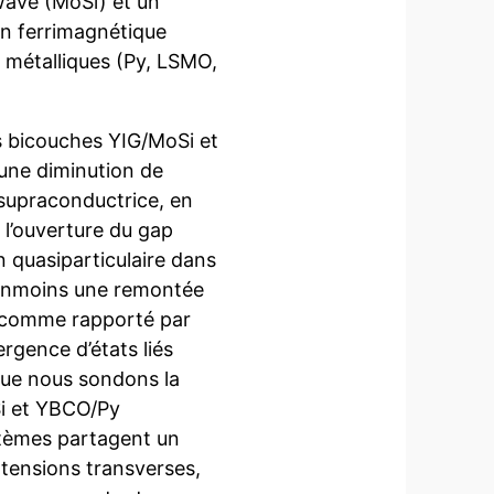
ave (MoSi) et un
un ferrimagnétique
s métalliques (Py, LSMO,
bicouches YIG/MoSi et
une diminution de
 supraconductrice, en
 l’ouverture du gap
 quasiparticulaire dans
anmoins une remontée
, comme rapporté par
mergence d’états liés
que nous sondons la
Si et YBCO/Py
stèmes partagent un
tensions transverses,