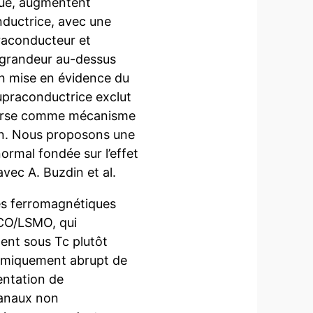
que, augmentent
nductrice, avec une
praconducteur et
 grandeur au-dessus
on mise en évidence du
upraconductrice exclut
nverse comme mécanisme
on. Nous proposons une
ormal fondée sur l’effet
vec A. Buzdin et al.
s ferromagnétiques
CO/LSMO, qui
ent sous Tc plutôt
tomiquement abrupt de
entation de
canaux non