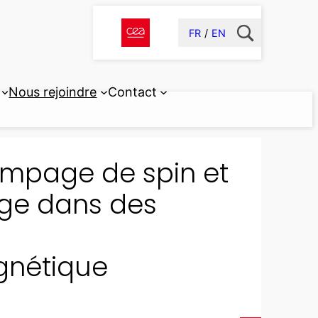
FR
EN
Nous rejoindre
Contact
ompage de spin et
rge dans des
gnétique