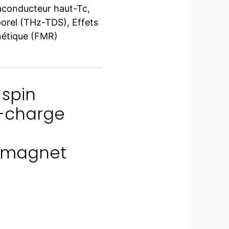
conducteur haut-Tc,
orel (THz-TDS), Effets
nétique (FMR)
 spin
-charge
romagnet