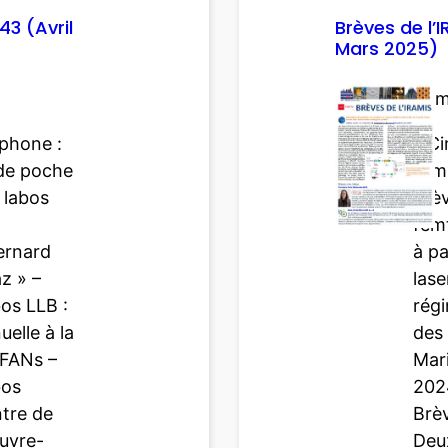
è
43 (Avril
Brèves de l’
Mars 2025)
v
e
Som
s
d
tphone :
– C
e
de poche
d’im
l
 labos
brè
’
fem
I
ernard
à pa
R
az » –
lase
A
os LLB :
rég
M
elle à la
des 
I
 FANs –
Mar
S
bos
2024
n
ntre de
Brèv
°
ouvre-
Deu