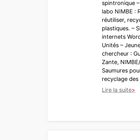
spintronique 
M
labo NIMBE : 
I
réutiliser, recy
S
plastiques. – S
n
internets Wor
°
Unités – Jeun
3
chercheur : Gu
4
Zante, NIMBE
3
Saumures pour
(
recyclage des
A
Lire la suite
v
r
:
i
B
l
r
2
è
0
v