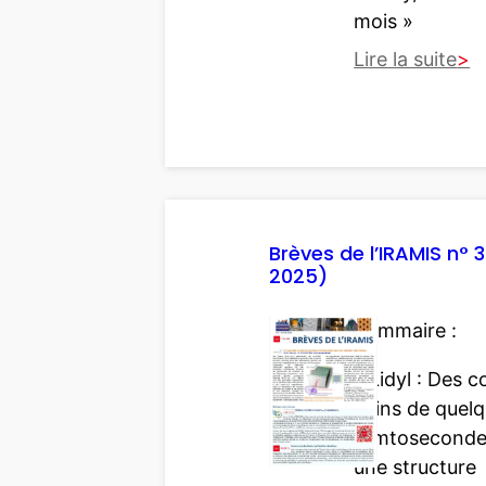
J
mois »
u
Lire la suite
i
n
:
2
B
0
r
2
è
5
v
)
e
Brèves de l’IRAMIS n° 
2025)
s
d
Sommaire :
e
l
– Lidyl : Des 
’
spins de quel
I
femtoseconde
R
une structure
A