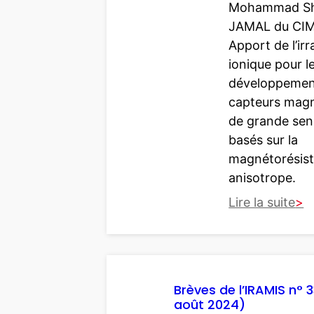
Mohammad Sh
(
JAMAL du CIM
J
Apport de l’irr
a
ionique pour l
n
développemen
v
capteurs mag
i
de grande sens
e
basés sur la
r
magnétorésis
2
anisotrope.
0
Lire la suite
2
5
:
)
B
r
è
Brèves de l’IRAMIS n° 3
août 2024)
v