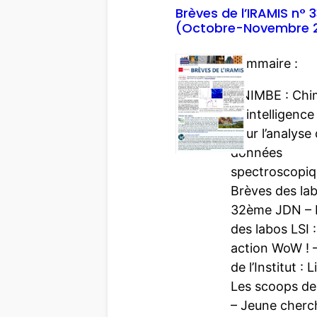
2
e
Brèves de l’IRAMIS n° 
5
(Octobre-Novembre 
s
)
d
Sommaire :
e
l
– NIMBE : Chi
’
et intelligence 
I
pour l’analyse
R
données
A
spectroscopiq
M
Brèves des lab
I
32ème JDN – 
S
des labos LSI 
n
action WoW ! 
°
de l’Institut : 
3
Les scoops de
4
– Jeune cherc
1