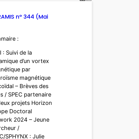
IRAMIS n° 344 (Mai
maire :
l : Suivi de la
amique d’un vortex
nétique par
hroïsme magnétique
coïdal – Brèves des
os / SPEC partenaire
deux projets Horizon
ope Doctoral
work 2024 – Jeune
rcheur /
C/SPHYNX : Julie