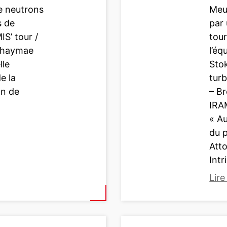
e neutrons
Meu
s de
par
MIS’ tour /
tour
Chaymae
l’éq
lle
Stok
e la
tur
n de
– Br
IRA
« A
du p
Att
Intr
Lire
:
B
r