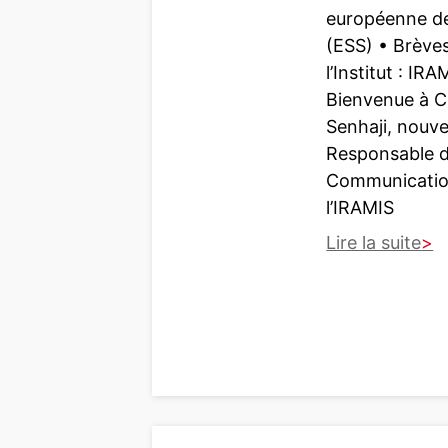
européenne d
(ESS) • Brève
l’Institut : IRA
Bienvenue à 
Senhaji, nouve
Responsable d
Communicatio
l’IRAMIS
Lire la suite
:
B
r
è
v
e
s