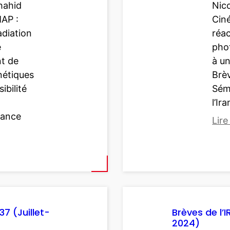
ahid
Nic
4
AP :
Ciné
0
adiation
réa
(
e
pho
D
t de
à un
é
nétiques
Brèv
c
ibilité
Sém
e
l’Ir
m
tance
Lire
b
r
:
e
B
2
r
0
è
2
v
4
e
37 (Juillet-
Brèves de l’
)
2024)
s