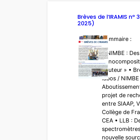
Brèves de l’IRAMIS n° 
2025)
Sommaire :
• NIMBE : Des
nanocomposite
hauteur » • B
labos / NIMBE 
Aboutissement
projet de rec
entre SIAAP, V
Collège de Fra
CEA • LLB : D
spectromètres
nouvelle sour