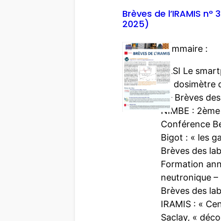
d
Brèves de l’IRAMIS n° 3
2025)
e
l
Sommaire :
’
I
– LSI Le smar
R
un dosimètre 
A
? – Brèves des
M
NIMBE : 2ème
I
Conférence B
S
Bigot : « les g
n
Brèves des lab
°
Formation annu
3
neutronique –
4
Brèves des la
5
IRAMIS : « Ce
(
Saclay, « déc