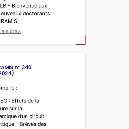
LLB – Bienvenue aux
nouveaux doctorants
’IRAMIS
 la suite
IRAMIS n° 340
2024)
maire :
EC : Effets de la
re sur la
mique d’un circuit
ntique – Brèves des