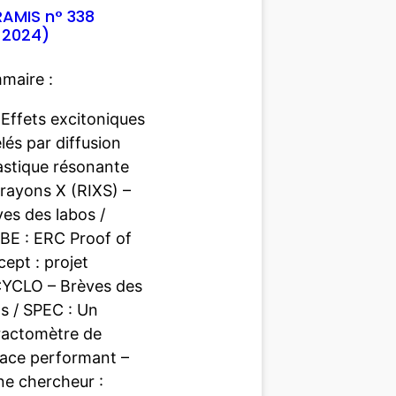
IRAMIS n° 338
 2024)
maire :
 Effets excitoniques
lés par diffusion
astique résonante
 rayons X (RIXS) –
es des labos /
BE : ERC Proof of
ept : projet
YCLO – Brèves des
s / SPEC : Un
fractomètre de
face performant –
ne chercheur :