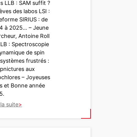
s LLB : SAM suffit ?
èves des labos LSI :
eforme SIRIUS : de
4 à 2025… – Jeune
cheur, Antoine Roll
LLB : Spectroscopie
dynamique de spin
systèmes frustrés :
 pnictures aux
ochlores – Joyeuses
es et Bonne année
5.
 la suite