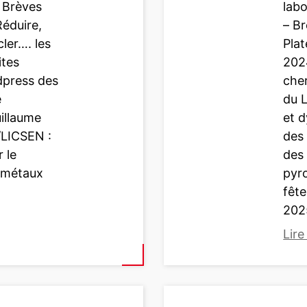
– Brèves
labo
R
Réduire,
– Br
A
cler…. les
Plat
M
ites
202
I
dpress des
cher
S
e
du 
n
illaume
et 
°
/LICSEN :
des 
3
 le
des
4
 métaux
pyr
2
fêt
(
202
F
Lire
é
v
:
r
B
i
r