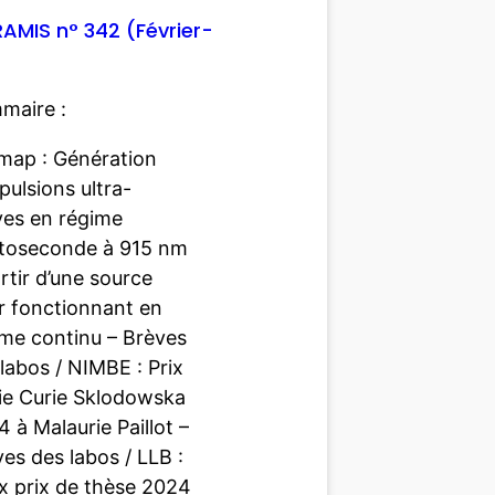
IRAMIS n° 342 (Février-
maire :
imap : Génération
pulsions ultra-
ves en régime
toseconde à 915 nm
rtir d’une source
r fonctionnant en
ime continu – Brèves
labos / NIMBE : Prix
ie Curie Sklodowska
 à Malaurie Paillot –
es des labos / LLB :
x prix de thèse 2024