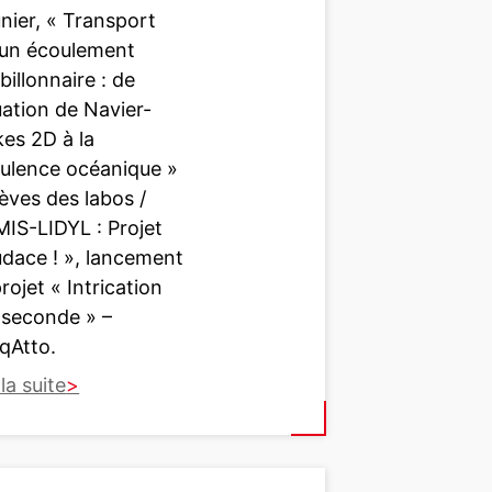
nier, « Transport
 un écoulement
billonnaire : de
uation de Navier-
es 2D à la
bulence océanique »
èves des labos /
MIS-LIDYL : Projet
udace ! », lancement
rojet « Intrication
oseconde » –
iqAtto.
 la suite