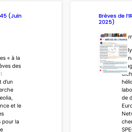
345 (Juin
Brèves de l’
2025)
Som
Lidy
s « à la
dyn
rèves des
mag
:
dic
 d’un
héli
herche
lab
eolia,
de 
nce et le
Eur
es
Net
 pour la
che
ce
SPE