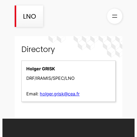
Skip
to
LNO
content
Directory
Holger GRISK
DRF/IRAMIS/SPEC/LNO
Email:
holger.grisk@cea.fr