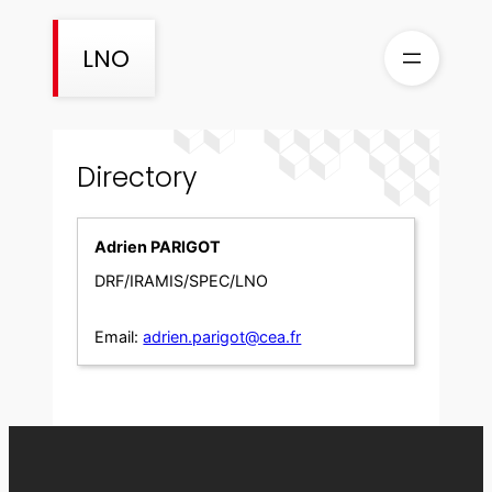
Skip
to
LNO
content
Directory
Adrien PARIGOT
DRF/IRAMIS/SPEC/LNO
Email:
adrien.parigot@cea.fr