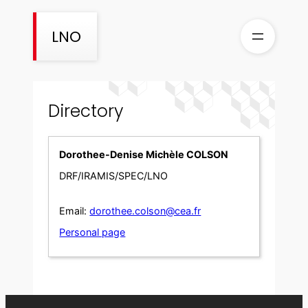
Skip
to
LNO
content
Directory
Dorothee-Denise Michèle COLSON
DRF/IRAMIS/SPEC/LNO
Email:
dorothee.colson@cea.fr
Personal page