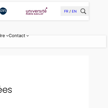
FR
EN
dre
Contact
ées