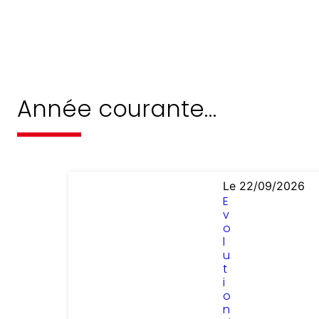
Année courante…
Le 22/09/2026
E
v
o
l
u
t
i
o
n