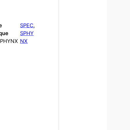
e
SPEC
, 
que
SPHY
SPHYNX
NX