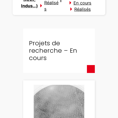
Réalisé
En cours
Indus…)
s
Réalisés
Projets de
recherche – En
cours