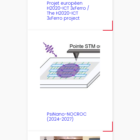
Projet européen
H2020-ICT 3εFerro /
The H2020-ICT
3εFerro project
PsiNano-NOCROC
(2024-2027)