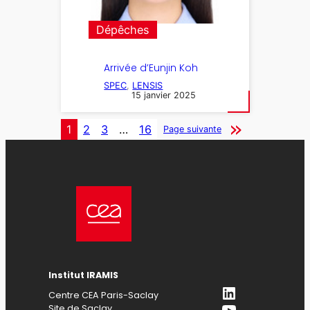
Dépêches
Arrivée d’Eunjin Koh
SPEC
, 
LENSIS
15 janvier 2025
1
2
3
…
16
Page suivante
Institut IRAMIS
LinkedIn
Centre CEA Paris-Saclay
YouTube
Site de Saclay