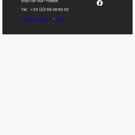
Facebook
91191 Gif-sur-Yvette
Tél. : +33 (0)1 69 08 60 00
Mentions légales
–
RGPD