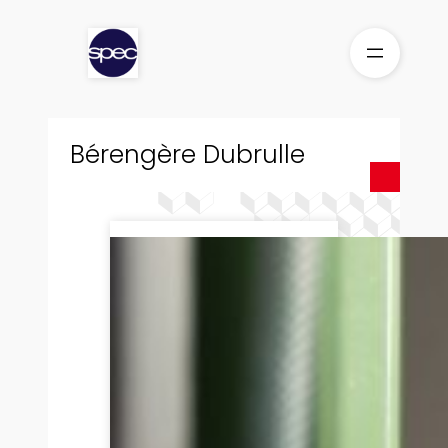
Aller
au
contenu
Bérengère Dubrulle