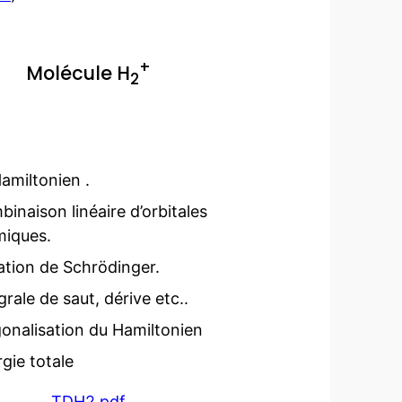
+
Molécule H
2
amiltonien .
inaison linéaire d’orbitales
miques.
tion de Schrödinger.
grale de saut, dérive etc..
onalisation du Hamiltonien
gie totale
TDH2.pdf