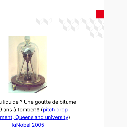
u liquide ? Une goutte de bitume
 ans à tomber!!! (
pitch drop
iment, Queensland university
)
IgNobel 2005