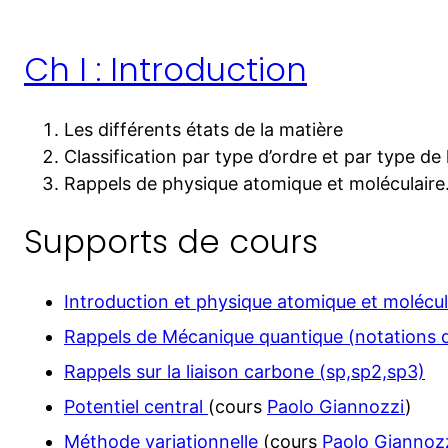
Ch I : Introduction
Les différents états de la matière
Classification par type d’ordre et par type de
Rappels de physique atomique et moléculaire
Supports de cours
Introduction et physique atomique et molécul
Rappels de Mécanique quantique (notations d
Rappels sur la liaison carbone (sp,sp2,sp3)
Potentiel central
(cours
Paolo Giannozzi
)
Méthode variationnelle
(cours
Paolo Giannoz