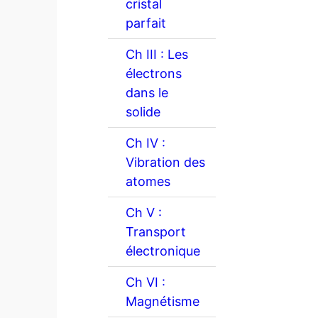
cristal
parfait
Ch III : Les
électrons
dans le
solide
Ch IV :
Vibration des
atomes
Ch V :
Transport
électronique
Ch VI :
Magnétisme