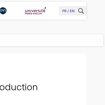
FR
EN
troduction