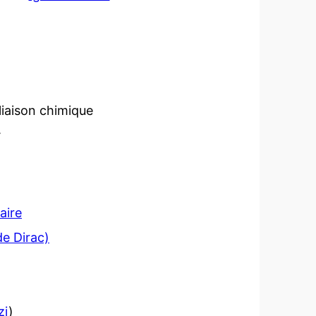
 liaison chimique
.
aire
e Dirac)
zi
)