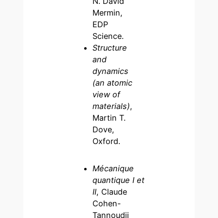
N. David
Mermin,
EDP
Science.
Structure
and
dynamics
(an atomic
view of
materials)
,
Martin T.
Dove,
Oxford.
Mécanique
quantique I et
II
, Claude
Cohen-
Tannoudji