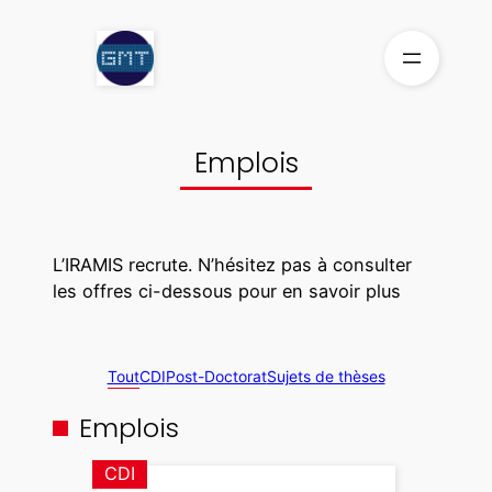
Aller
au
contenu
Emplois
L’IRAMIS recrute. N’hésitez pas à consulter
les offres ci-dessous pour en savoir plus
Tout
CDI
Post-Doctorat
Sujets de thèses
Emplois
CDI