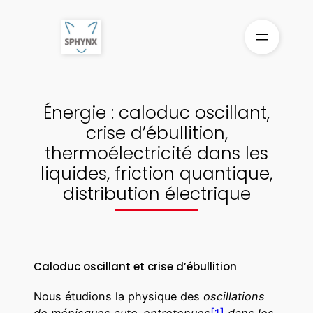
Aller
au
contenu
Énergie : caloduc oscillant,
crise d’ébullition,
thermoélectricité dans les
liquides, friction quantique,
distribution électrique
Caloduc oscillant et crise d’ébullition
Nous étudions la physique des
oscillations
de ménisques auto-entretenues
[1]
dans les