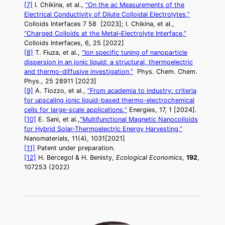
[7]
I. Chikina, et al.,
“On the ac Measurements of the
Electrical Conductivity of Dilute Colloidal Electrolytes,”
Colloids Interfaces 7 58 [2023]; I. Chikina, et al.,
“Charged Colloids at the Metal–Electrolyte Interface,”
Colloids Interfaces, 6, 25 [2022]
[8]
T. Fiuza, et al.,
“Ion specific tuning of nanoparticle
dispersion in an ionic liquid: a structural, thermoelectric
and thermo-diffusive investigation,”
Phys. Chem. Chem.
Phys., 25 28911 [2023]
[9]
A. Tiozzo, et al.,
“From academia to industry: criteria
for upscaling ionic liquid-based thermo-electrochemical
cells for large-scale applications,”
Energies, 17, 1 [2024].
[10]
E. Sani, et al.,
“Multifunctional Magnetic Nanocolloids
for Hybrid Solar-Thermoelectric Energy Harvesting,”
Nanomaterials, 11(4), 1031[2021]
[11]
Patent under preparation.
[12]
H. Bercegol & H. Benisty,
Ecological Economics,
192
,
107253 (2022)