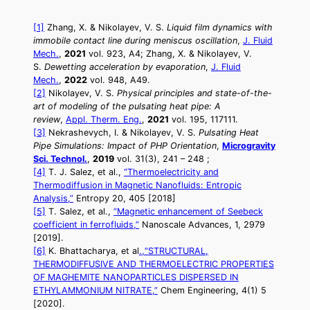
[1]
Zhang, X. & Nikolayev, V. S.
Liquid film dynamics with
immobile contact line during meniscus oscillation
,
J. Fluid
Mech.
,
2021
vol. 923, A4;
Zhang, X. & Nikolayev, V.
S.
Dewetting acceleration by evaporation
,
J. Fluid
Mech.
,
2022
vol. 948, A49.
[2]
Nikolayev, V. S.
Physical principles and state-of-the-
art of modeling of the pulsating heat pipe: A
review
,
Appl. Therm. Eng.
,
2021
vol. 195, 117111.
[3]
Nekrashevych, I. & Nikolayev, V. S.
Pulsating Heat
Pipe Simulations: Impact of PHP Orientation
,
Microgravity
Sci. Technol.
,
2019
vol. 31(3), 241 – 248 ;
[4]
T. J. Salez, et al.,
“Thermoelectricity and
Thermodiffusion in Magnetic Nanofluids: Entropic
Analysis,”
Entropy 20, 405 [2018]
[5]
T. Salez, et al.,
“Magnetic enhancement of Seebeck
coefficient in ferrofluids,”
Nanoscale Advances, 1, 2979
[2019].
[6]
K. Bhattacharya, et al
.,“STRUCTURAL,
THERMODIFFUSIVE AND THERMOELECTRIC PROPERTIES
OF MAGHEMITE NANOPARTICLES DISPERSED IN
ETHYLAMMONIUM NITRATE,”
Chem Engineering, 4(1) 5
[2020].