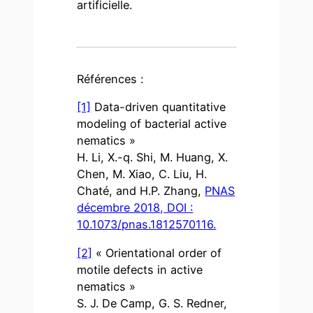
artificielle.
Références :
[1]
Data-driven quantitative
modeling of bacterial active
nematics »
H. Li, X.-q. Shi, M. Huang, X.
Chen, M. Xiao, C. Liu, H.
Chaté, and H.P. Zhang,
PNAS
décembre 2018, DOI :
10.1073/pnas.1812570116.
[2]
« Orientational order of
motile defects in active
nematics »
S. J. De Camp, G. S. Redner,