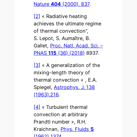
Nature
404
(2000). 837
.
[2]
« Radiative heating
achieves the ultimate regime
of thermal convection”,
S. Lepot, S. Aumaître, B.
Gallet,
Proc. Natl. Acad. Sci. –
PNAS
115
(36) (2018)
8937.
[3]
« A generalization of the
mixing-length theory of
thermal convection « , E.A.
Spiegel,
Astrophys. J. 138
(1963).216
.
[4]
« Turbulent thermal
convection at arbitrary
Prandtl number », R.H.
Kraichnan,
Phys. Fluids
5
(1962) 1374.