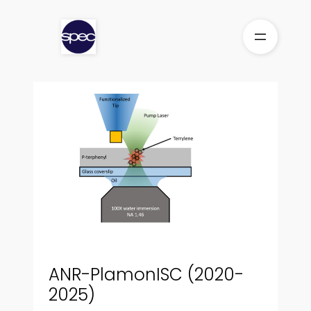
Aller
au
contenu
ANR-PlamonISC (2020-
2025)