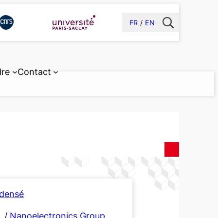
FR
EN
dre
Contact
ndensé
 / Nanoelectronics Group