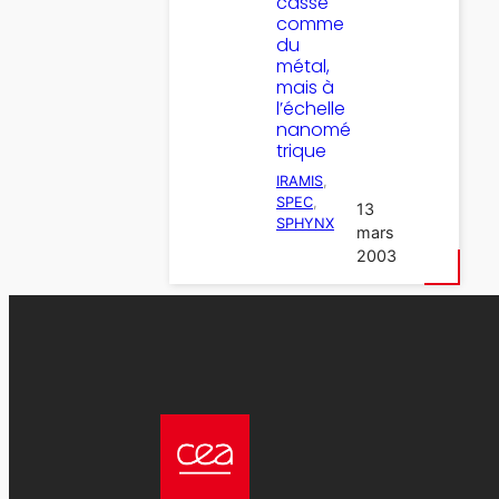
casse
comme
du
métal,
mais à
l’échelle
nanomé
trique
IRAMIS
, 
SPEC
, 
13
SPHYNX
mars
2003