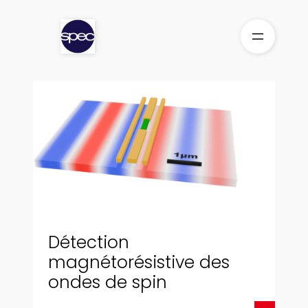
Aller
au
contenu
Détection
magnétorésistive des
ondes de spin