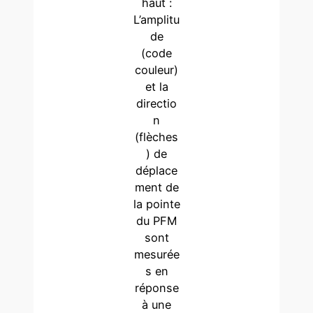
haut :
L’amplitu
de
(code
couleur)
et la
directio
n
(flèches
) de
déplace
ment de
la pointe
du PFM
sont
mesurée
s en
réponse
à une