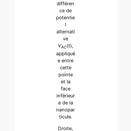
différen
ce de
potentie
l
alternati
ve
V
(t),
AC
appliqué
e entre
cette
pointe
et la
face
inférieur
e de la
nanopar
ticule.
Droite,