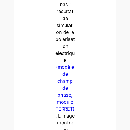
bas :
résultat
de
simulati
on de la
polarisat
ion
électriqu
e
(modèle
de
champ
de
phase,
module
FERRET)
. L’image
montre
au