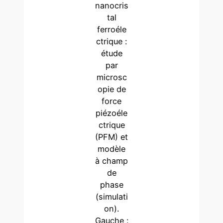
nanocris
tal
ferroéle
ctrique :
étude
par
microsc
opie de
force
piézoéle
ctrique
(PFM) et
modèle
à champ
de
phase
(simulati
on).
Gauche :