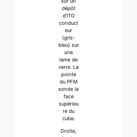
sur un
dépôt
d’ITO
conduct
eur
(gris-
bleu) sur
une
lame de
verre. La
pointe
du PFM
sonde la
face
supérieu
re du
cube.
Droite,