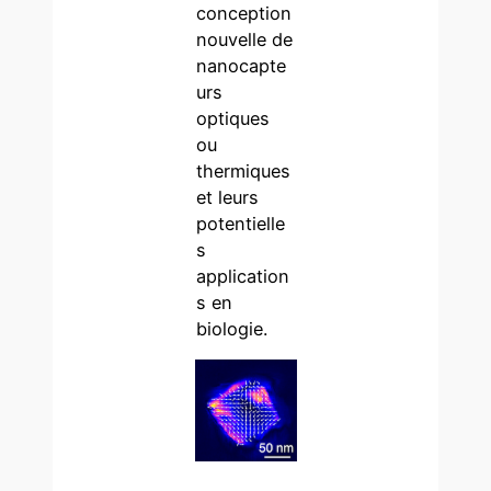
conception
nouvelle de
nanocapte
urs
optiques
ou
thermiques
et leurs
potentielle
s
application
s en
biologie.