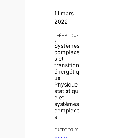
11 mars
2022
THÉMATIQUE
S
Systèmes
complexe
s et
transition
énergétiq
ue
Physique
statistiqu
e et
systèmes
complexe
s
CATÉGORIES
Faits