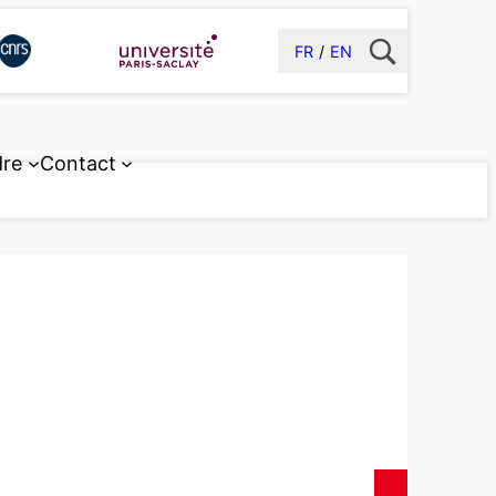
FR
EN
dre
Contact