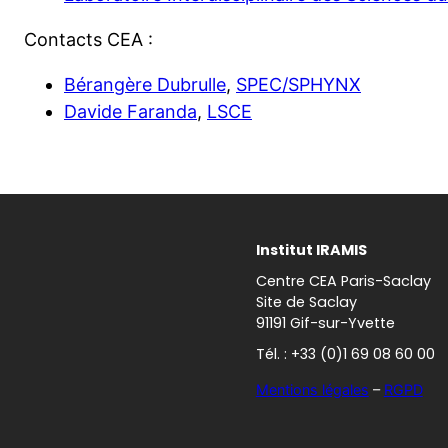
Contacts CEA :
Bérangère Dubrulle
,
SPEC/SPHYNX
Davide Faranda
,
LSCE
Institut IRAMIS
Centre CEA Paris-Saclay
Site de Saclay
91191 Gif-sur-Yvette
Tél. : +33 (0)1 69 08 60 00
Mentions légales
–
RGPD