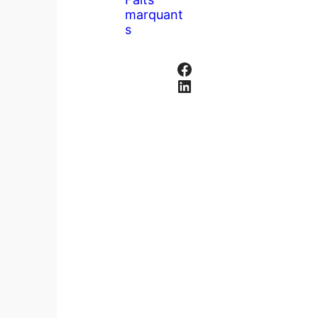
marquant
s
Facebook
LinkedIn