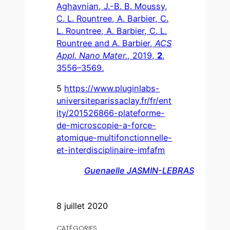
Aghavnian, J.-B. B. Moussy,
C. L. Rountree, A. Barbier, C.
L.
Rountree, A. Barbier, C. L.
Rountree and A. Barbier,
ACS
Appl.
Nano Mater.
, 2019,
2
,
3556–3569.
5
https://www.pluginlabs-
universiteparissaclay.fr/fr/ent
ity/201526866-plateforme-
de-microscopie-a-force-
atomique-multifonctionnelle-
et-interdisciplinaire-imfafm
Guenaelle JASMIN-LEBRAS
8 juillet 2020
CATÉGORIES