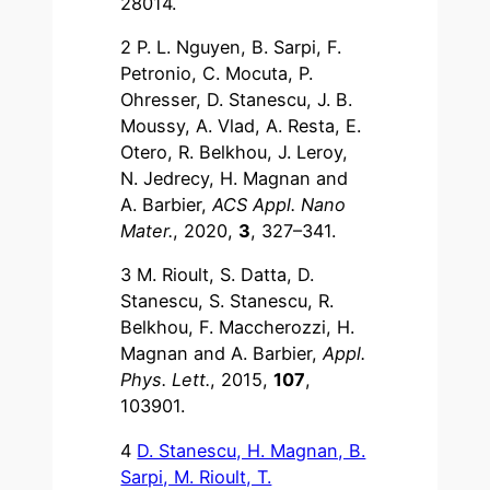
28014.
2 P. L. Nguyen, B. Sarpi, F.
Petronio, C. Mocuta, P.
Ohresser, D. Stanescu, J. B.
Moussy, A. Vlad, A. Resta, E.
Otero, R. Belkhou, J. Leroy,
N. Jedrecy, H. Magnan and
A. Barbier,
ACS Appl. Nano
Mater.
, 2020,
3
, 327–341.
3 M. Rioult, S. Datta, D.
Stanescu, S. Stanescu, R.
Belkhou, F. Maccherozzi, H.
Magnan and A. Barbier,
Appl.
Phys. Lett.
, 2015,
107
,
103901.
4
D. Stanescu, H. Magnan, B.
Sarpi, M. Rioult, T.