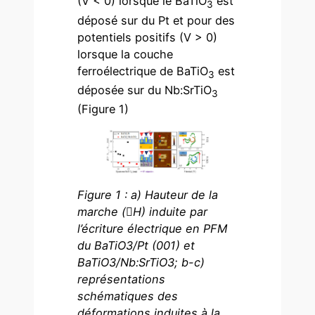
(V < 0) lorsque le BaTiO
est
3
déposé sur du Pt et pour des
potentiels positifs (V > 0)
lorsque la couche
ferroélectrique de BaTiO
est
3
déposée sur du Nb:SrTiO
3
(Figure 1)
Figure 1 : a) Hauteur de la
marche (H) induite par
l’écriture électrique en PFM
du BaTiO3/Pt (001) et
BaTiO3/Nb:SrTiO3; b-c)
représentations
schématiques des
déformations induites à la