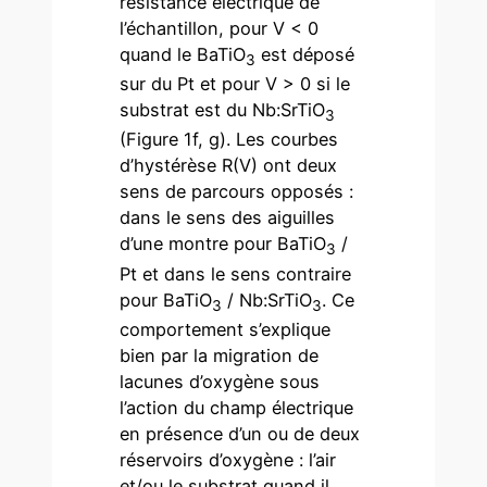
résistance électrique de
l’échantillon, pour V < 0
quand le BaTiO
est déposé
3
sur du Pt et pour V > 0 si le
substrat est du Nb:SrTiO
3
(Figure 1f, g). Les courbes
d’hystérèse R(V) ont deux
sens de parcours opposés :
dans le sens des aiguilles
d’une montre pour BaTiO
/
3
Pt et dans le sens contraire
pour BaTiO
/ Nb:SrTiO
. Ce
3
3
comportement s’explique
bien par la migration de
lacunes d’oxygène sous
l’action du champ électrique
en présence d’un ou de deux
réservoirs d’oxygène : l’air
et/ou le substrat quand il