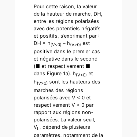
Pour cette raison, la valeur
de la hauteur de marche, DH,
entre les régions polarisées
avec des potentiels négatifs
et positifs, s’exprimant par :
DH = h
– h
est
(V<0)
(V>0)
positive dans le premier cas
et négative dans le second
(■ et respectivement ■
dans Figure 1a). h
et
(V<0)
h
sont les hauteurs des
(V>0)
marches des régions
polarisées avec V < 0 et
respectivement V > 0 par
rapport aux régions non-
polarisées. La valeur seuil,
V
, dépend de plusieurs
L
paramètres, notamment de la