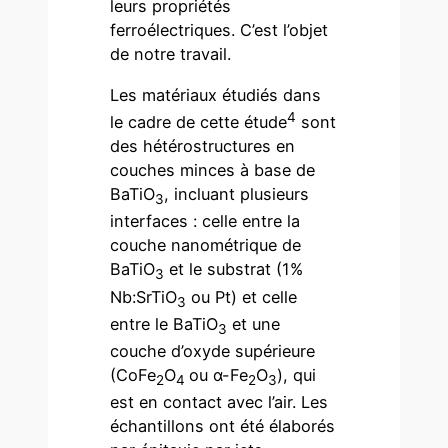
leurs propriétés
ferroélectriques. C’est l’objet
de notre travail.
Les matériaux étudiés dans
4
le cadre de cette étude
sont
des hétérostructures en
couches minces à base de
BaTiO
, incluant plusieurs
3
interfaces : celle entre la
couche nanométrique de
BaTiO
et le substrat (1%
3
Nb:SrTiO
ou Pt) et celle
3
entre le BaTiO
et une
3
couche d’oxyde supérieure
(CoFe
O
ou α-Fe
O
), qui
2
4
2
3
est en contact avec l’air. Les
échantillons ont été élaborés