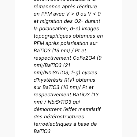
rémanence après l’écriture
en PFM avec V > 0 ou V < 0
et migration des O2- durant
la polarisation; d-e) images
topographiques obtenues en
PFM après polarisation sur
BaTiO3 (19 nm) / Pt et
respectivement CoFe2O4 (9
nm)/BaTiO3 (21
nm)/Nb:SrTiO3; f-g) cycles
d’hystérésis R(V) obtenus
sur BaTiO3 (10 nm)/ Pt et
respectivement BaTiO3 (13
nm) / Nb:SrTiO3 qui
démontrent l’effet memristif
des hétérostructures
ferroélectriques à base de
BaTiO3