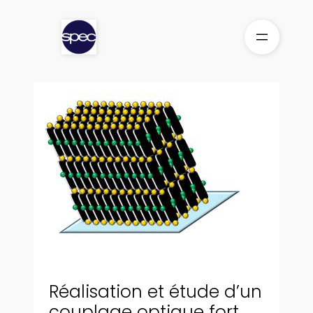
Aller
au
contenu
Réalisation et étude d’un
couplage optique fort