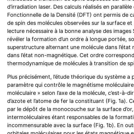
d’irradiation laser. Des calculs réalisés en parallèl
Fonctionnelle de la Densité (DFT) ont permis de ca
de spin des molécules observées sur la surface et on
lecture nécessaire à la bonne analyse des images S
révéler la formation d’un ordre à longue portée, s
superstructure alternant une molécule dans l’éta
dans l’état non-magnétique. Cet ordre correspond
thermodynamique de molécules à transition de spi
Plus précisément, l’étude théorique du système a 
paramètre qui contrôle le magnétisme moléculaire 
moléculaire » selon l’axe de la molécule, c’est-à-di
d’azote et l’atome de fer la constituant (Fig. 1a).
par le dépôt de la monocouche sur la surface d’or, 
intermoléculaires étant responsables de la format
incommensurable avec la surface (Fig. 1b). En ou
orbitales moléculaires pour les états magnétique