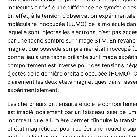
molécules a révélé une différence de symétrie des
En effet, à la tension d’observation expérimentale 
moléculaire inoccupée (LUMO) de la molécule dan
laquelle sont injectés les électrons, n’est pas access
par une tache sombre sur l’image STM. En revanche
magnétique possède son premier état inoccupé (L
donne lieu à une tache brillante sur l’image expéri
comportement est inversé pour des tensions négat
éjectés de la dernière orbitale occupée (HOMO). C
clairement les deux états magnétiques dans l’ass
expérimentalement.
Les chercheurs ont ensuite étudié le comportemen
est irradié localement par un faisceau laser de lum
montrent que la lumière permet d’induire la trans
et état magnétique, pour recréer une nouvelle sup
métastable alternant une molécule non-magnétiq