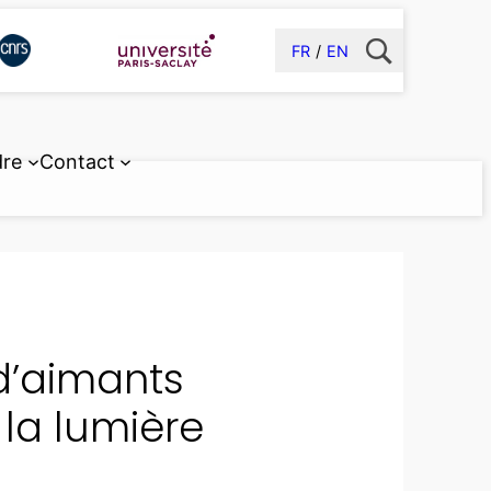
FR
EN
dre
Contact
d’aimants
 la lumière