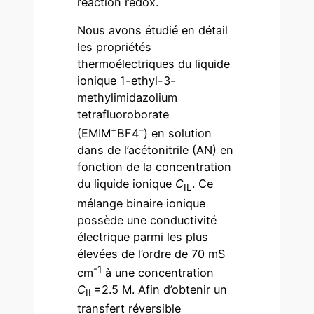
réaction redox.
Nous avons étudié en détail
les propriétés
thermoélectriques du liquide
ionique 1-ethyl-3-
methylimidazolium
tetrafluoroborate
+
–
(EMIM
BF4
) en solution
dans de l’acétonitrile (AN) en
fonction de la concentration
du liquide ionique
C
. Ce
IL
mélange binaire ionique
possède une conductivité
électrique parmi les plus
élevées de l’ordre de 70 mS
-1
cm
à une concentration
C
=2.5 M. Afin d’obtenir un
IL
transfert réversible