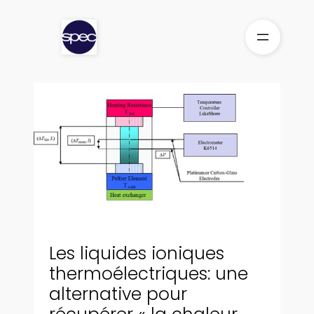
Aller
au
contenu
Les liquides ioniques
thermoélectriques: une
alternative pour