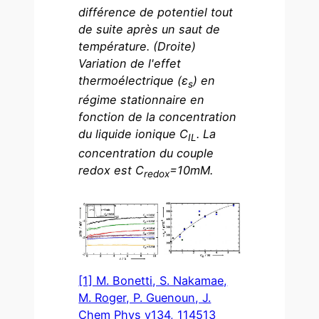
différence de potentiel tout
de suite après un saut de
température. (Droite)
Variation de l'effet
thermoélectrique (ε
) en
s
régime stationnaire en
fonction de la concentration
du liquide ionique C
. La
IL
concentration du couple
redox est C
=10mM.
redox
[1] M. Bonetti, S. Nakamae,
M. Roger, P. Guenoun, J.
Chem Phys v134, 114513