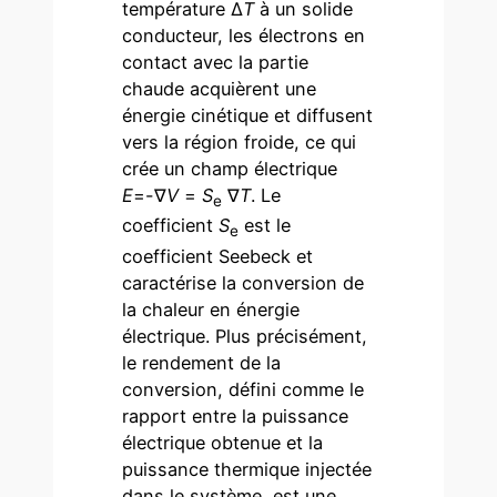
température Δ
T
à un solide
conducteur, les électrons en
contact avec la partie
chaude acquièrent une
énergie cinétique et diffusent
vers la région froide, ce qui
crée un champ électrique
E
=-∇
V
=
S
∇
T
. Le
e
coefficient
S
est le
e
coefficient Seebeck et
caractérise la conversion de
la chaleur en énergie
électrique. Plus précisément,
le rendement de la
conversion, défini comme le
rapport entre la puissance
électrique obtenue et la
puissance thermique injectée
dans le système, est une