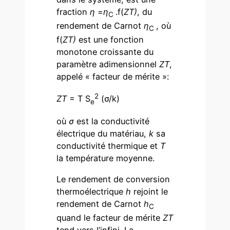
fraction
η
=
η
.f(
ZT)
, du
C
rendement de Carnot
η
, où
C
f(
ZT)
est une fonction
monotone croissante du
paramètre adimensionnel
ZT
,
appelé « facteur de mérite »:
2
ZT
= T S
(σ/k)
e
où
σ
est la conductivité
électrique du matériau,
k
sa
conductivité thermique et
T
la température moyenne.
Le rendement de conversion
thermoélectrique
h
rejoint le
rendement de Carnot
h
C
quand le facteur de mérite
ZT
tend vers l’infini. La