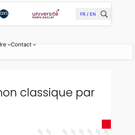
FR
EN
dre
Contact
on classique par