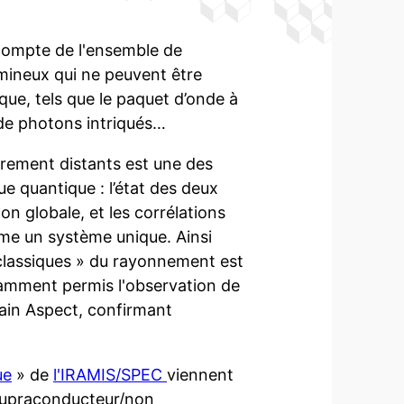
compte de l'ensemble de
umineux qui ne peuvent être
ue, tels que le paquet d’onde à
 de photons intriqués…
airement distants est une des
e quantique : l’état des deux
on globale, et les corrélations
mme un système unique. Ainsi
n classiques » du rayonnement est
tamment permis l'observation de
Alain Aspect, confirmant
ue
» de
l'IRAMIS/SPEC
viennent
supraconducteur/non