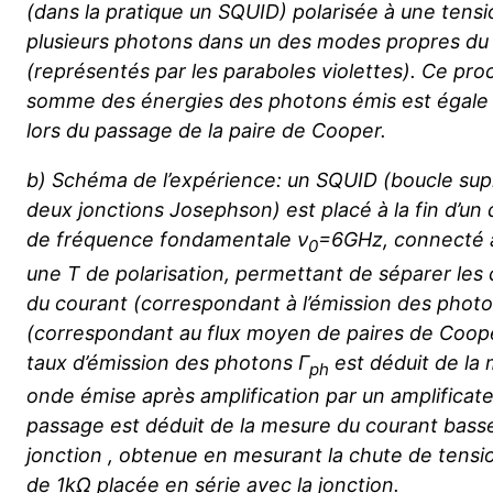
(dans la pratique un SQUID) polarisée à une tens
plusieurs photons dans un des modes propres du
(représentés par les paraboles violettes). Ce proc
somme des énergies des photons émis est égale à
lors du passage de la paire de Cooper.
b) Schéma de l’expérience: un SQUID (boucle su
deux jonctions Josephson) est placé à la fin d’un
de fréquence fondamentale ν
=6GHz, connecté à
0
une T de polarisation, permettant de séparer le
du courant (correspondant à l’émission des phot
(correspondant au flux moyen de paires de Cooper
taux d’émission des photons Γ
est déduit de la 
ph
onde émise après amplification par un amplificat
passage est déduit de la mesure du courant basse
jonction , obtenue en mesurant la chute de tensi
de 1kΩ placée en série avec la jonction.