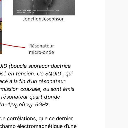
QUID (boucle supraconductrice
sé en tension. Ce SQUID , qui
acé à la fin d'un résonateur
mission coaxiale, où sont émis
e résonateur quart d’onde
2n+1)ν
où ν
=6GHz.
0
0
e corrélations, que ce dernier
 champ électromagnétique d’une