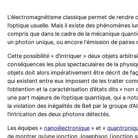
L'électromagnétisme classique permet de rendre 
l’optique usuelle. Mais il existe des phénomènes l
compris que dans le cadre de la mécanique quantiq
un photon unique, ou encore l'émission de paires
Cette possibilité « d’intriquer » deux objets arbitr
conséquences les plus spectaculaires de la physiqu
objets doit alors impérativement être décrit de faç
qui existent entre eux imposent de les traiter co
l’obtention et la caractérisation d’états dits « no
une part majeure de l’optique quantique, qui a no
la violation des inégalités de Bell par le groupe d’
l’intrication des deux photons détectés.
Les équipes «
nanoélectronique
» et «
quantroniq
de montrer qu’une jonction Josephson (jonction 