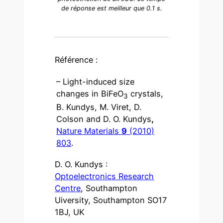
de réponse est meilleur que 0.1 s.
Référence :
– Light-induced size
changes in BiFeO
crystals,
3
B. Kundys, M. Viret, D.
Colson and D. O. Kundys
,
Nature Materials
9
(2010)
803
.
D. O. Kundys :
Optoelectronics Research
Centre
, Southampton
Uiversity, Southampton SO17
1BJ, UK