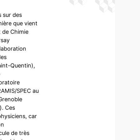
 sur des
ière que vient
ut de Chimie
rsay
laboration
les
aint-Quentin),
e
oratoire
’IRAMIS/SPEC au
 Grenoble
). Ces
hysiciens, car
on
ule de très