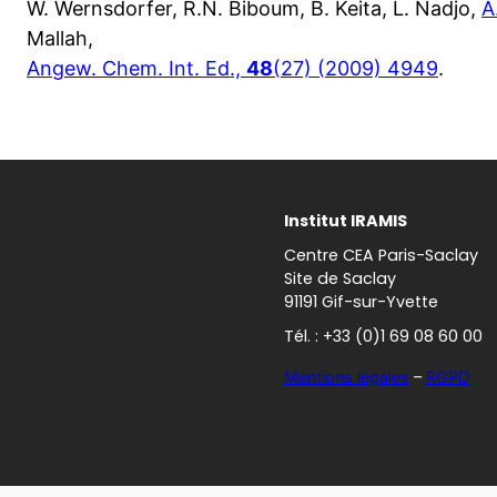
W. Wernsdorfer, R.N. Biboum, B. Keita, L. Nadjo,
A
Mallah,
Angew. Chem. Int. Ed.,
48
(27) (2009) 4949
.
Institut IRAMIS
Centre CEA Paris-Saclay
Site de Saclay
91191 Gif-sur-Yvette
Tél. : +33 (0)1 69 08 60 00
Mentions légales
–
RGPD