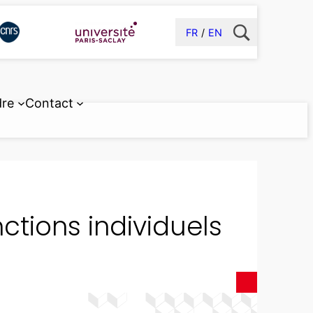
FR
EN
dre
Contact
tions individuels