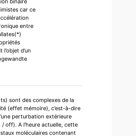
ion binaire
himistes car ce
ccélération
ronique entre
llates(*)
opriétés
t l’objet d’un
 Angewandte
ts) sont des complexes de la
té (effet mémoire), c’est-à-dire
’une perturbation extérieure
 off). A l’heure actuelle, cette
cristaux moléculaires contenant