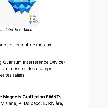
nanotube de carbone
principalement de métaux
ng Quantum Interference Device)
é pour mesurer des champs
ites tailles.
cule Magnets Grafted on SWNTs
 Mialane, A. Dolbecq, E. Rivière,