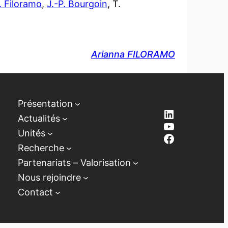
. Filoramo
,
J.-P. Bourgoin
, T.
Arianna FILORAMO
Présentation
LinkedIn
Actualités
YouTube
Unités
Facebook
Recherche
Partenariats – Valorisation
Nous rejoindre
Contact