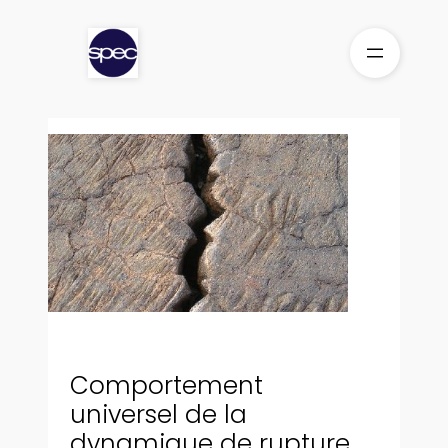
Aller
au
contenu
Comportement
universel de la
dynamique de rupture