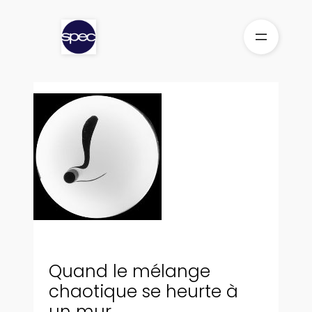
Aller
au
contenu
Quand le mélange
chaotique se heurte à
un mur