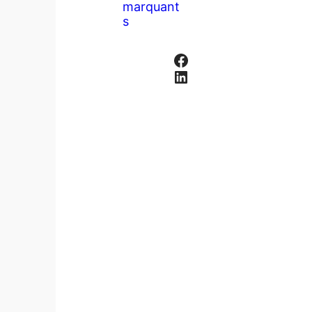
marquant
s
Facebook
LinkedIn