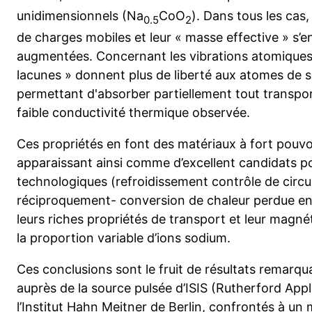
unidimensionnels (Na
CoO
). Dans tous les cas,
0.5
2
de charges mobiles et leur « masse effective » s’
augmentées. Concernant les vibrations atomiques, 
lacunes » donnent plus de liberté aux atomes de
permettant d'absorber partiellement tout transport
faible conductivité thermique observée.
Ces propriétés en font des matériaux à fort pouvo
apparaissant ainsi comme d’excellent candidats po
technologiques (refroidissement contrôle de circui
réciproquement- conversion de chaleur perdue en 
leurs riches propriétés de transport et leur magné
la proportion variable d’ions sodium.
Ces conclusions sont le fruit de résultats remarqu
auprès de la source pulsée d’ISIS (Rutherford App
l’Institut Hahn Meitner de Berlin, confrontés à un