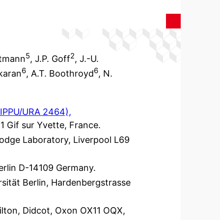
5
2
utmann
, J.P. Goff
, J.-U.
6
6
akaran
, A.T. Boothroyd
, N.
MIPPU/URA 2464),
1 Gif sur Yvette, France.
 Lodge Laboratory, Liverpool L69
Berlin D-14109 Germany.
rsität Berlin, Hardenbergstrasse
hilton, Didcot, Oxon OX11 OQX,