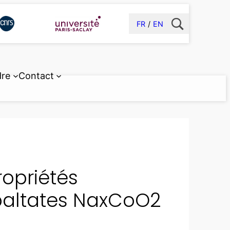
FR
EN
dre
Contact
ropriétés
baltates NaxCoO2