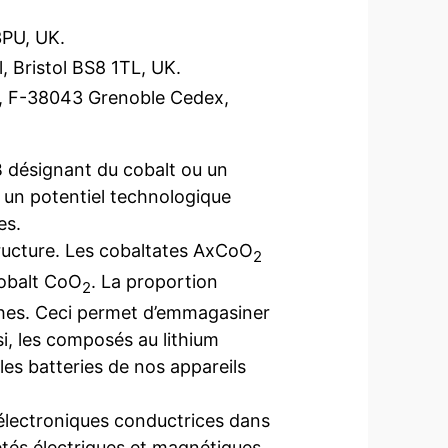
3PU, UK.
l, Bristol BS8 1TL, UK.
0, F-38043 Grenoble Cedex,
 désignant du cobalt ou un
 un potentiel technologique
es.
ructure. Les cobaltates AxCoO
2
cobalt CoO
. La proportion
2
uches. Ceci permet d’emmagasiner
si, les composés au lithium
les batteries de nos appareils
s électroniques conductrices dans
étés électriques et magnétiques