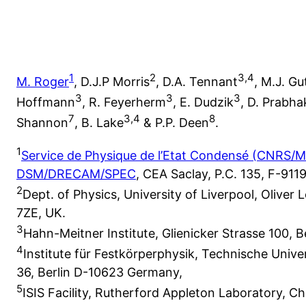
1
2
3,4
M. Roger
, D.J.P Morris
, D.A. Tennant
, M.J. G
3
3
3
Hoffmann
, R. Feyerherm
, E. Dudzik
, D. Prabh
7
3,4
8
Shannon
, B. Lake
& P.P. Deen
.
1
Service de Physique de l’Etat Condensé (CNRS/
DSM/DRECAM/SPEC
, CEA Saclay, P.C. 135, F-9119
2
Dept. of Physics, University of Liverpool, Oliver
7ZE, UK.
3
Hahn-Meitner Institute, Glienicker Strasse 100, 
4
Institute für Festkörperphysik, Technische Unive
36, Berlin D-10623 Germany,
5
ISIS Facility, Rutherford Appleton Laboratory, C