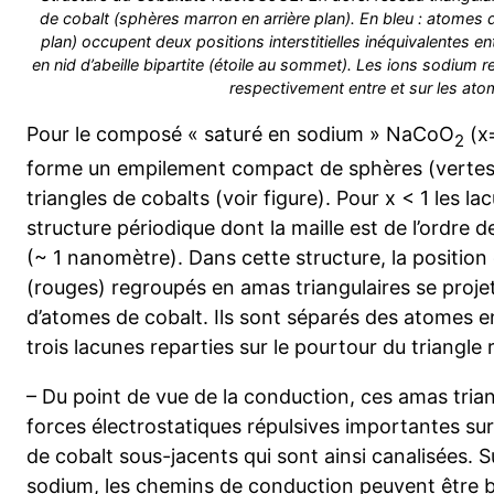
de cobalt (sphères marron en arrière plan). En bleu : atomes
plan) occupent deux positions interstitielles inéquivalentes 
en nid d’abeille bipartite (étoile au sommet). Les ions sodium r
respectivement entre et sur les ato
Pour le composé « saturé en sodium » NaCoO
(x=
2
forme un empilement compact de sphères (vertes)
triangles de cobalts (voir figure). Pour x < 1 les 
structure périodique dont la maille est de l’ordre d
(~ 1 nanomètre). Dans cette structure, la positio
(rouges) regroupés en amas triangulaires se proje
d’atomes de cobalt. Ils sont séparés des atomes e
trois lacunes reparties sur le pourtour du triangle 
– Du point de vue de la conduction, ces amas tria
forces électrostatiques répulsives importantes su
de cobalt sous-jacents qui sont ainsi canalisées. S
sodium, les chemins de conduction peuvent être 