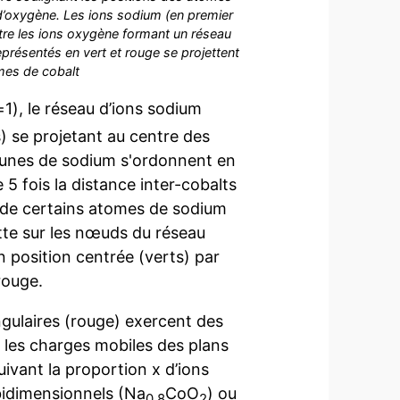
 d’oxygène. Les ions sodium (en premier
entre les ions oxygène formant un réseau
eprésentés en vert et rouge se projettent
mes de cobalt
1), le réseau d’ions sodium
 se projetant au centre des
lacunes de sodium s'ordonnent en
e 5 fois la distance inter-cobalts
n de certains atomes de sodium
tte sur les nœuds du réseau
n position centrée (verts) par
rouge.
ngulaires (rouge) exercent des
r les charges mobiles des plans
uivant la proportion x d’ions
bidimensionnels (Na
CoO
) ou
0.8
2