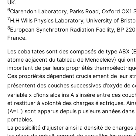
UK.
6
Clarendon Laboratory, Parks Road, Oxford OX1 
7
H.H Wills Physics Laboratory, University of Bristo
8
European Synchrotron Radiation Facility, BP 22
France.
Les cobaltates sont des composés de type ABX (B
atome adjacent du tableau de Mendeleïev) qui ont
important de par leurs propriétés thermoélectriqu
Ces propriétés dépendent crucialement de leur st
présentent des couches successives d’oxyde de 
variable x d'ions alcalins A s'insère entre ces co
et restituer à volonté des charges électriques. Ain
(A=Li) sont apparus depuis plusieurs années dans 
portables.
La possibilité d'ajuster ainsi la densité de charge
les plans de cobalt permet de contrôler les propri