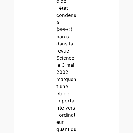
e de
l’’état
condens
é
(SPEC),
parus
dans la
revue
Science
le 3 mai
2002,
marquen
t une
étape
importa
nte vers
l’’ordinat
eur
quantiqu