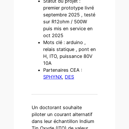
Statut du projet :
premier prototype livré
septembre 2025 , testé
sur R12ohm / 500W
puis mis en service en
oct 2025
Mots clé : arduino ,
relais statique , pont en
H, ITO, puissance 80V
10A
Partenaires CEA :
SPHYNX
,
DES
Un doctorant souhaite
piloter un courant alternatif
dans leur échantillon Indium
Tin Oxyde (ITO) de valeur