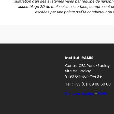
Illustration d’un des systèmes visés par l’équipe de nanoph
assemblage 2D de molécules en surface, comprenant ce
excitées par une pointe d’AFM conducteur o
Institut IRAMIS
Centre CEA Paris-Saclay
Site de Saclay
91190 Gif-sur-Yvette
Tél. : +33 (0)1 69 08 60 00
Mentions légales
–
RGPD