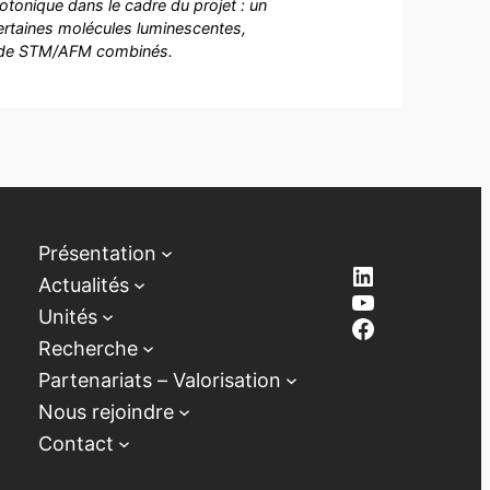
otonique dans le cadre du projet : un
rtaines molécules luminescentes,
u de STM/AFM combinés.
Présentation
LinkedIn
Actualités
YouTube
Unités
Facebook
Recherche
Partenariats – Valorisation
Nous rejoindre
Contact