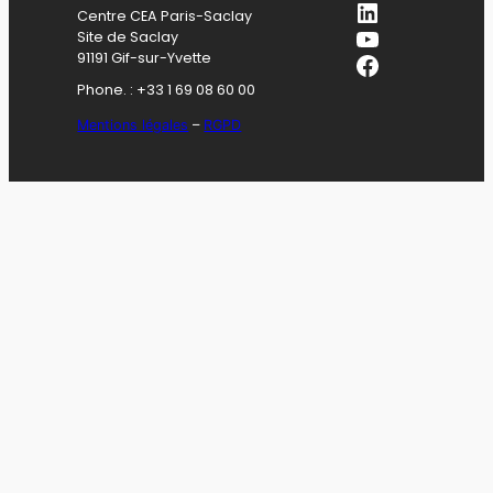
LinkedIn
Centre CEA Paris-Saclay
YouTube
Site de Saclay
Facebook
91191 Gif-sur-Yvette
Phone. : +33 1 69 08 60 00
Mentions légales
–
RGPD