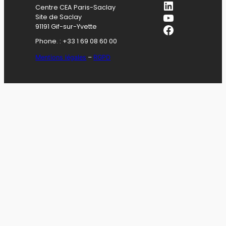
LinkedIn
Centre CEA Paris-Saclay
YouTube
Site de Saclay
Facebook
91191 Gif-sur-Yvette
Phone. : +33 1 69 08 60 00
Mentions légales
–
RGPD