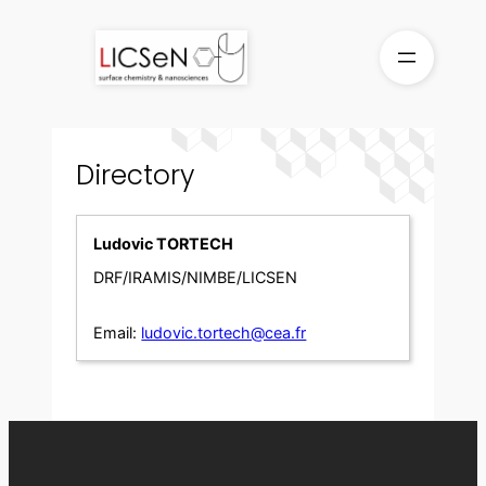
Skip
to
content
Directory
Ludovic TORTECH
DRF/IRAMIS/NIMBE/LICSEN
Email:
ludovic.tortech@cea.fr