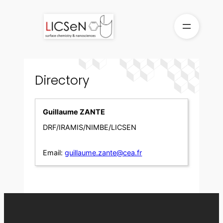
Skip
to
content
Directory
Guillaume ZANTE
DRF/IRAMIS/NIMBE/LICSEN
Email:
guillaume.zante@cea.fr