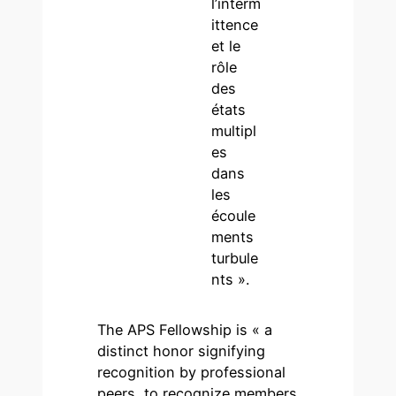
l’interm
ittence
et le
rôle
des
états
multipl
es
dans
les
écoule
ments
turbule
nts ».
The APS Fellowship is « a
distinct honor signifying
recognition by professional
peers, to recognize members