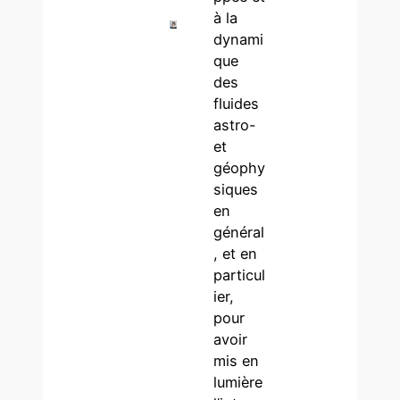
à la
dynami
que
des
fluides
astro-
et
géophy
siques
en
général
, et en
particul
ier,
pour
avoir
mis en
lumière