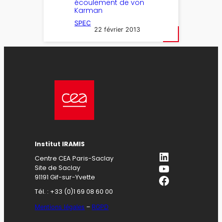
écoulement de von
Karman
SPEC
22 février 2013
Institut IRAMIS
LinkedIn
Centre CEA Paris-Saclay
YouTube
Site de Saclay
Facebook
91191 Gif-sur-Yvette
Tél. : +33 (0)1 69 08 60 00
Mentions légales
–
RGPD